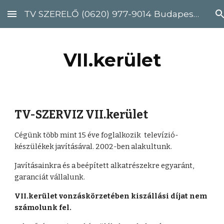
TV SZERELŐ (0620) 977-9014 Budapest, Pest megye
Skip to main content
Skip to navigation
VII.kerület
TV-SZERVIZ VII.kerület 
Cégünk több mint 15 éve foglalkozik  televízió-
készülékek javításával. 2002-ben alakultunk.
Javításainkra és a beépített alkatrészekre egyaránt, 
garanciát vállalunk. 
VII.kerület vonzáskörzetében kiszállási díjat nem 
számolunk fel. 