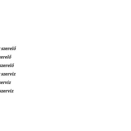
szerelő
erelő
zerelő
szerviz
erviz
zerviz