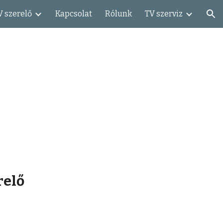
V szerelő
Kapcsolat
Rólunk
TV szerviz
ion
relő