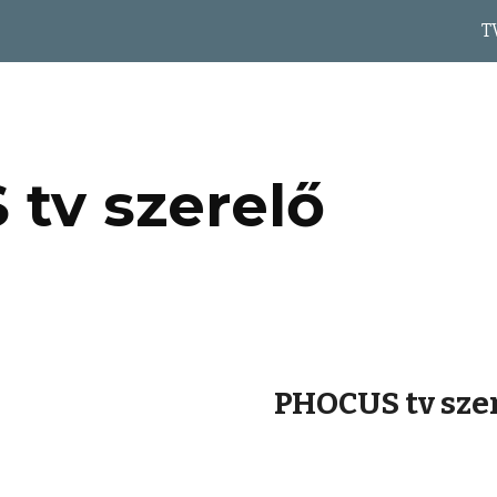
T
ip to main content
Skip to navigat
tv szerelő
PHOCUS tv sze