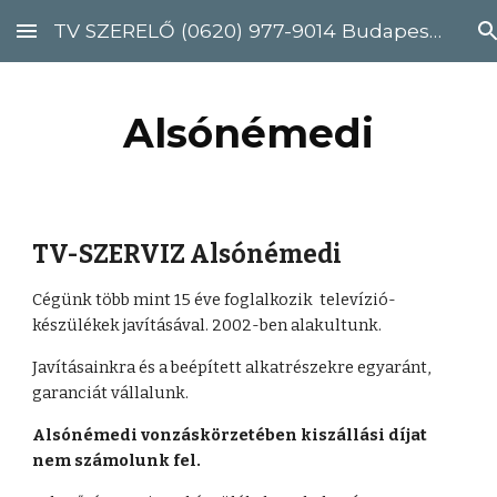
TV SZERELŐ (0620) 977-9014 Budapest, Pest megye
Skip to main content
Skip to navigation
Alsónémedi
TV-SZERVIZ Alsónémedi 
Cégünk több mint 15 éve foglalkozik  televízió-
készülékek javításával. 2002-ben alakultunk.
Javításainkra és a beépített alkatrészekre egyaránt, 
garanciát vállalunk. 
Alsónémedi vonzáskörzetében kiszállási díjat 
nem számolunk fel. 