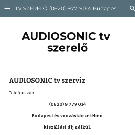
TV SZERELŐ (0620) 977-9014 Budapest, Pest megye
Skip to main content
Skip to navigation
AUDIOSONIC tv 
szerelő
AUDIOSONIC tv szerviz
Telefonszám: 
(0620) 9 779 014
Budapest és vonzáskörzetében 
kiszállási díj nélkül.