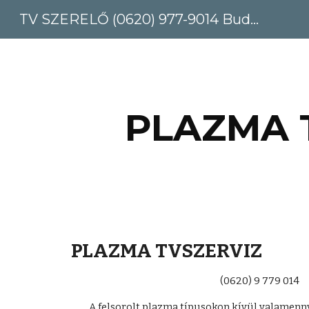
TV SZERELŐ (0620) 977-9014 Budapest, Pest megye
Sk
PLAZMA 
PLAZMA TVSZERVIZ
(0620) 9 779 014
A felsorolt plazma típusokon kívül valamenny