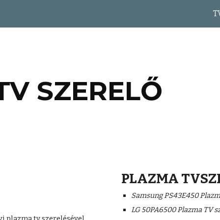
T
ip to main content
Skip to navigat
TV SZERELŐ
PLAZMA TVSZ
Samsung PS43E450 Plazma
LG 50PA6500 Plazma TV sz
i plazma tv szerelésével 