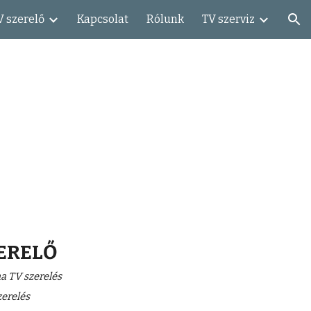
V szerelő
Kapcsolat
Rólunk
TV szerviz
ion
ERELŐ
 TV szerelés
erelés