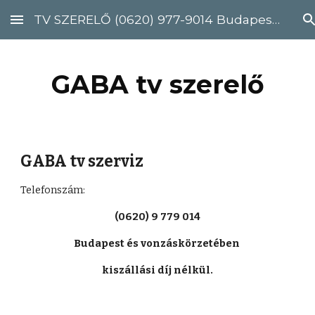
TV SZERELŐ (0620) 977-9014 Budapest, Pest megye
Skip to main content
Skip to navigation
GABA tv szerelő
GABA tv szerviz
Telefonszám: 
(0620) 9 779 014
Budapest és vonzáskörzetében 
kiszállási díj nélkül.