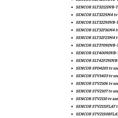
SENCOR SLT3212DVB-T t
SENCOR SLT3225M4 tv 
SENCOR SLT3229DVB-T 
SENCOR SLT32F16M4 tv
SENCOR SLT32F23M4 tv
SENCOR SLT3709DVB-T 
SENCOR SLT4009DVB-T 
SENCOR SLT42F29DVB-T
SENCOR SPD4201 tv sz
SENCOR STV1403 tv sz
SENCOR STV2106 tv sz
SENCOR STV2107 tv sze
SENCOR STV2110 tv sze
SENCOR STV2111FLAT tv
SENCOR STV21S08FLAT 