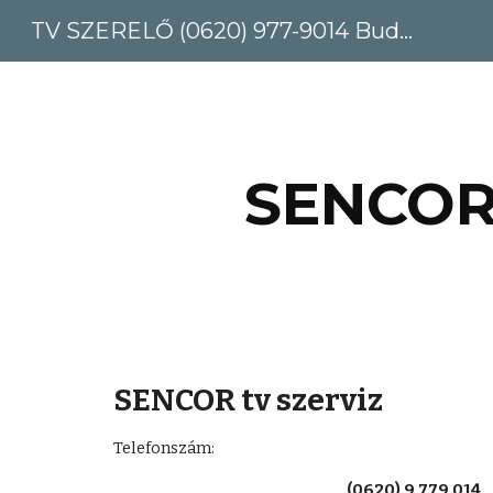
TV SZERELŐ (0620) 977-9014 Budapest, Pest megye
Sk
SENCOR 
SENCOR tv szerviz
Telefonszám: 
(0620) 9 779 014