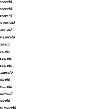
szerelő
szerelő
szerelő
 szerelő
szerelő
 szerelő
erelő
zerelő
szerelő
szerelő
szerelő
zerelő
szerelő
szerelő
zerelő
v szerelő