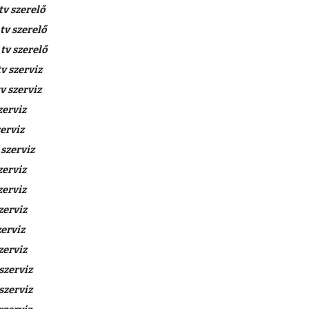
v szerelő
v szerelő
v szerelő
 szerviz
 szerviz
erviz
erviz
szerviz
erviz
erviz
zerviz
erviz
zerviz
szerviz
szerviz