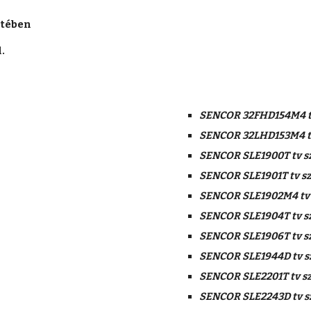
tében 
.
SENCOR 32FHD154M4 tv
SENCOR 32LHD153M4 tv
SENCOR SLE1900T tv s
SENCOR SLE1901T tv sz
SENCOR SLE1902M4 tv 
SENCOR SLE1904T tv s
SENCOR SLE1906T tv s
SENCOR SLE1944D tv s
SENCOR SLE2201T tv sz
SENCOR SLE2243D tv s