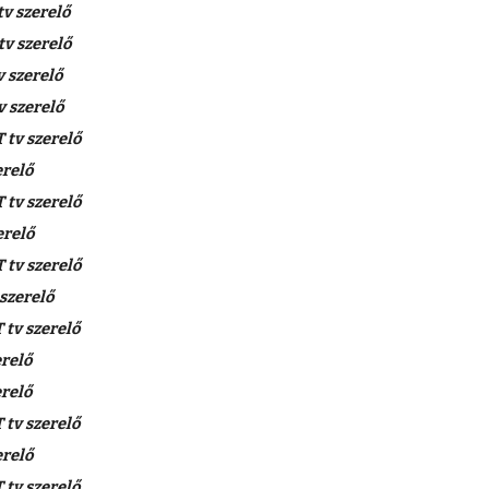
v szerelő
v szerelő
 szerelő
 szerelő
tv szerelő
relő
tv szerelő
erelő
tv szerelő
szerelő
tv szerelő
relő
relő
tv szerelő
relő
tv szerelő