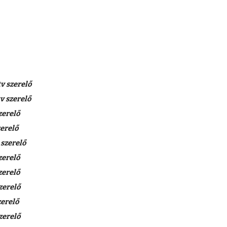
 szerelő
 szerelő
zerelő
erelő
szerelő
zerelő
zerelő
zerelő
erelő
zerelő