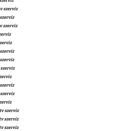
zerviz
 szerviz
szerviz
 szerviz
erviz
zerviz
szerviz
szerviz
szerviz
zerviz
szerviz
szerviz
zerviz
v szerviz
v szerviz
v szerviz