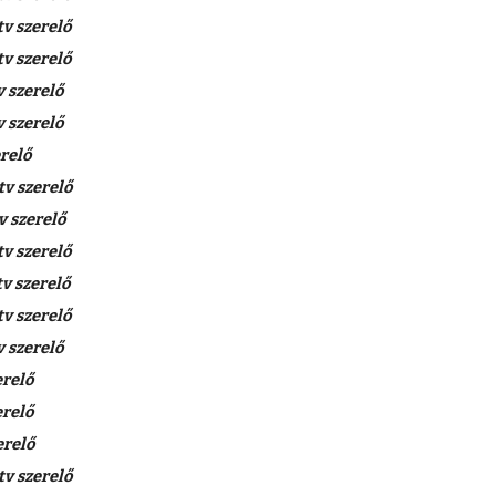
v szerelő
v szerelő
 szerelő
 szerelő
relő
v szerelő
 szerelő
v szerelő
v szerelő
v szerelő
 szerelő
relő
relő
erelő
v szerelő