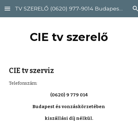
TV SZERELŐ (0620) 977-9014 Budapest, Pest megye
Skip to main content
Skip to navigation
CIE tv szerelő
CIE tv szerviz
Telefonszám: 
(0620) 9 779 014
Budapest és vonzáskörzetében 
kiszállási díj nélkül.