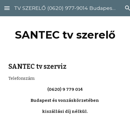
TV SZERELŐ (0620) 977-9014 Budapest, Pest megye
Skip to main content
Skip to navigation
SANTEC tv szerelő
SANTEC tv szerviz
Telefonszám: 
(0620) 9 779 014
Budapest és vonzáskörzetében 
kiszállási díj nélkül.