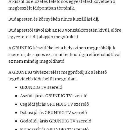
A kiszállás előzetes telefonos egyeztetést követően a 
megbeszélt időpontban történik.
Budapesten és környékén nincs kiszállási díj.
Budapesttől távolabb az M0 vonzáskörzetén kívül, előre 
egyeztetett díj alapján megyünk ki.
A GRUNDIG készülékeket a helyszínen megpróbáljuk 
szerelni, de sajnos ez a mai technológia előrehaladtával 
ez nem mindig megoldható.
A GRUNDIG tévészerelést megpróbáljuk a lehető 
legrövidebb időn belül megoldani.
GRUNDIG TV szerelő
Aszódi járás GRUNDIG TV szerelő
Ceglédi járás GRUNDIG TV szerelő
Dabasi járás GRUNDIG TV szerelő
Gödöllői járás GRUNDIG TV szerelő
Monori járás GRUNDIG TV szerelő