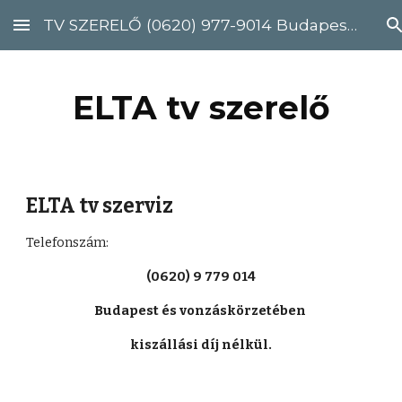
TV SZERELŐ (0620) 977-9014 Budapest, Pest megye
Skip to main content
Skip to navigation
ELTA tv szerelő
ELTA tv szerviz
Telefonszám: 
(0620) 9 779 014
Budapest és vonzáskörzetében 
kiszállási díj nélkül.