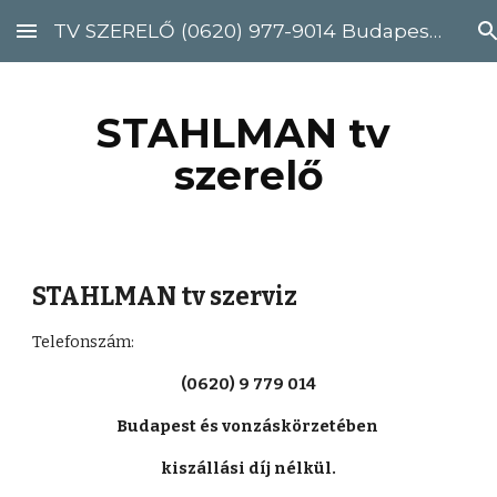
TV SZERELŐ (0620) 977-9014 Budapest, Pest megye
Skip to main content
Skip to navigation
STAHLMAN tv 
szerelő
STAHLMAN tv szerviz
Telefonszám: 
(0620) 9 779 014
Budapest és vonzáskörzetében 
kiszállási díj nélkül.