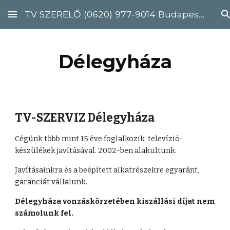
TV SZERELŐ (0620) 977-9014 Budapest, Pest megye
Skip to main content
Skip to navigation
Délegyháza
TV-SZERVIZ Délegyháza 
Cégünk több mint 15 éve foglalkozik  televízió-
készülékek javításával. 2002-ben alakultunk.
Javításainkra és a beépített alkatrészekre egyaránt, 
garanciát vállalunk. 
Délegyháza vonzáskörzetében kiszállási díjat nem 
számolunk fel. 