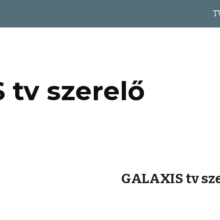
T
ip to main content
Skip to navigat
 tv szerelő
GALAXIS tv sz