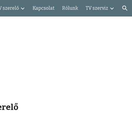
V szerelő
Kapcsolat
Rólunk
TV szerviz
ion
erelő