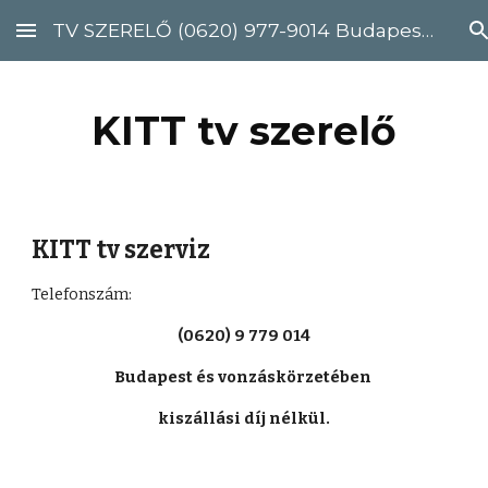
TV SZERELŐ (0620) 977-9014 Budapest, Pest megye
Skip to main content
Skip to navigation
KITT tv szerelő
KITT tv szerviz
Telefonszám: 
(0620) 9 779 014
Budapest és vonzáskörzetében 
kiszállási díj nélkül.