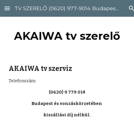
TV SZERELŐ (0620) 977-9014 Budapest, Pest megye
Skip to main content
Skip to navigation
AKAIWA tv szerelő
AKAIWA tv szerviz
Telefonszám: 
(0620) 9 779 014
Budapest és vonzáskörzetében 
kiszállási díj nélkül.