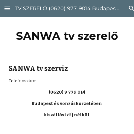
TV SZERELŐ (0620) 977-9014 Budapest, Pest megye
Skip to main content
Skip to navigation
SANWA tv szerelő
SANWA tv szerviz
Telefonszám: 
(0620) 9 779 014
Budapest és vonzáskörzetében 
kiszállási díj nélkül.