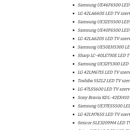
Samsung UE46F6500 LED T
LG 42LA660S LED TV szerv
Samsung UE32D5500 LED T
Samsung UE40F6500 LED T
LG 42LA620S LED TV szerv
Samsung UE50EH5300 LED
Sharp LC-40LE730E LED TV
Samsung UE32F5300 LED T
LG 42LM671S LED TV szerv
Toshiba 55ZL2 LED TV szer
LG 47LS5600 LED TV szerv
Sony Bravia KDL-42EX410 
Samsung UE37ES5500 LED 
LG 42LM765S LED TV szerv
Sencor SLE3209M4 LED TV