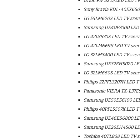
Orion PIF 32 D/LED LED TV
Sony Bravia KDL-40EX650 
LG 55LM620S LED TV szerv
Samsung UE40F7000 LED T
LG 42LS570S LED TV szerv
LG 42LM669S LED TV szer
LG 32LM3400 LED TV szerv
Samsung UE32EH5020 LED
LG 32LM660S LED TV szer
Philips 22PFL3207H LED TV
Panasonic VIERA TX-L37E5
Samsung UE50ES6100 LED 
Philips 40PFL5507K LED TV
Samsung UE46ES6800 LED
Samsung UE26EH4500 LED
Toshiba 40TL838 LED TV s