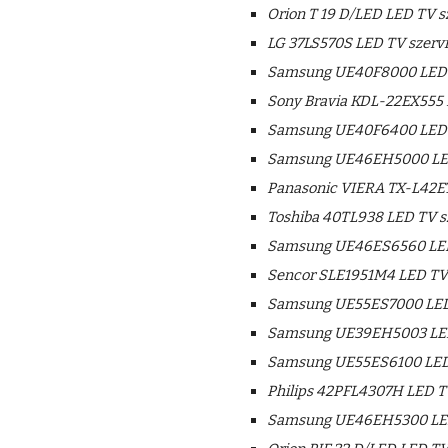
Orion T 19 D/LED LED TV s
LG 37LS570S LED TV szervi
Samsung UE40F8000 LED T
Sony Bravia KDL-22EX555 
Samsung UE40F6400 LED T
Samsung UE46EH5000 LED
Panasonic VIERA TX-L42ET
Toshiba 40TL938 LED TV s
Samsung UE46ES6560 LED
Sencor SLE1951M4 LED TV 
Samsung UE55ES7000 LED 
Samsung UE39EH5003 LED
Samsung UE55ES6100 LED 
Philips 42PFL4307H LED TV
Samsung UE46EH5300 LED