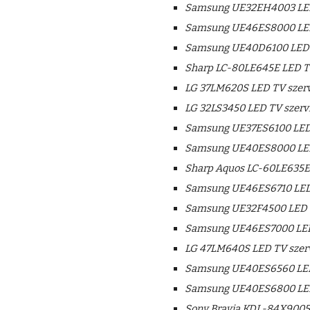
Samsung UE32EH4003 LED
Samsung UE46ES8000 LED
Samsung UE40D6100 LED T
Sharp LC-80LE645E LED TV
LG 37LM620S LED TV szerv
LG 32LS3450 LED TV szerv
Samsung UE37ES6100 LED 
Samsung UE40ES8000 LED
Sharp Aquos LC-60LE635E 
Samsung UE46ES6710 LED 
Samsung UE32F4500 LED T
Samsung UE46ES7000 LED
LG 47LM640S LED TV szer
Samsung UE40ES6560 LED
Samsung UE40ES6800 LED
Sony Bravia KDL-84X9005 