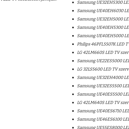
Samsung UE32EH5300 LED
Samsung UE40EH6030 LED
Samsung UE32EH5000 LED
Samsung UE40EH5300 LED
Samsung UE40EH5000 LED
Philips 46PFL5507K LED TV
LG 42LM660S LED TV szer
Samsung UE22ES5000 LED 
LG 32LS5600 LED TV szerv
Samsung UE32EH4000 LED
Samsung UE32ES5500 LED 
Samsung UE40ES5500 LED
LG 42LM640S LED TV szer
Samsung UE40ES6710 LED 
Samsung UE46ES6100 LED 
Samsung UE55ES8000 LED