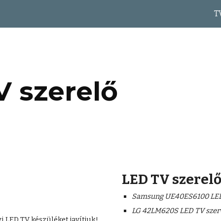
T
ip to main content
Skip to navigat
V szerelő
LED TV szerel
Samsung UE40ES6100 LED 
LG 42LM620S LED TV szer
i LED TV készüléket javítjuk!