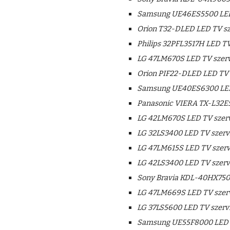
Samsung UE46ES5500 LED
Orion T32-DLED LED TV sz
Philips 32PFL3517H LED TV
LG 47LM670S LED TV szerv
Orion PIF22-DLED LED TV 
Samsung UE40ES6300 LED
Panasonic VIERA TX-L32E5
LG 42LM670S LED TV szerv
LG 32LS3400 LED TV szerv
LG 47LM615S LED TV szerv
LG 42LS3400 LED TV szerv
Sony Bravia KDL-40HX750 
LG 47LM669S LED TV szer
LG 37LS5600 LED TV szerv
Samsung UE55F8000 LED T