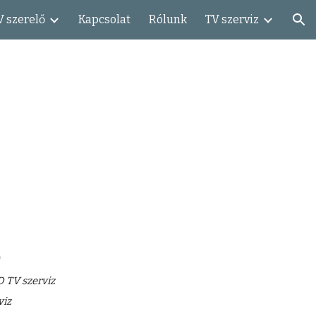
V szerelő
Kapcsolat
Rólunk
TV szerviz
ion
ő
TV szerviz
viz