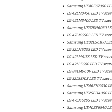
Samsung UE40ES7000 LED
LG 42LM3450 LED TV szerv
LG 42LM3400 LED TV szer
Samsung UE32EH6030 LED
LG 47LM660S LED TV szer
Samsung UE32ES6100 LED 
LG 32LM620S LED TV szerv
LG 42LM615S LED TV szerv
LG 42LS5600 LED TV szerv
LG 84LM960V LED TV szer
LG 32LS570S LED TV szerv
Samsung UE46EH6030 LED
Samsung UE26EH4000 LED
LG 47LM620S LED TV szerv
Samsung UE40ES6540 LED