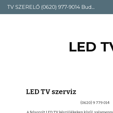
TV SZERELŐ (0620) 977-9014 Budapest, Pest megye
Sk
LED T
LED TV szerviz
(0620) 9 779 014
A felsorolt LED TV készülékeken kívűl, valamenny