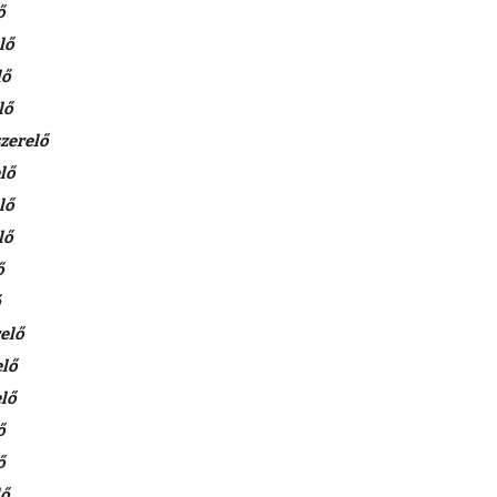
ő
lő
lő
lő
zerelő
lő
lő
lő
ő
elő
elő
lő
ő
ő
lő