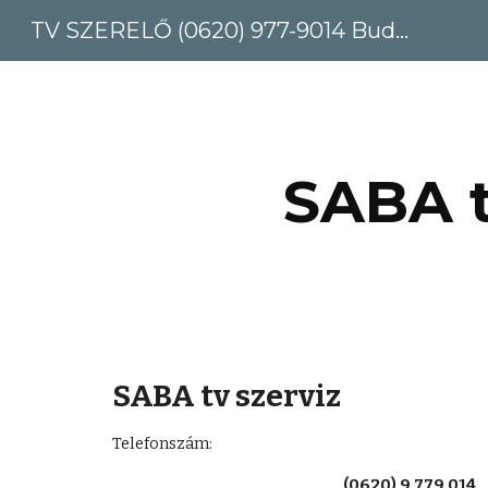
TV SZERELŐ (0620) 977-9014 Budapest, Pest megye
Sk
SABA t
SABA tv szerviz
Telefonszám: 
(0620) 9 779 014