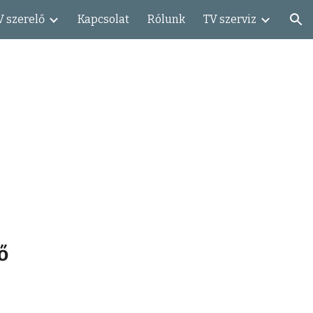
V szerelő
Kapcsolat
Rólunk
TV szerviz
ion
ő