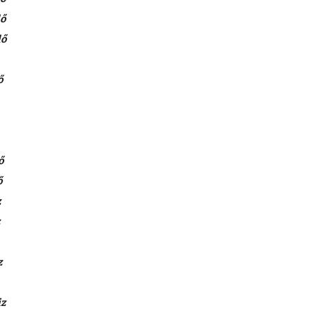
lő
lő
ő
ő
ő
z
z
iz