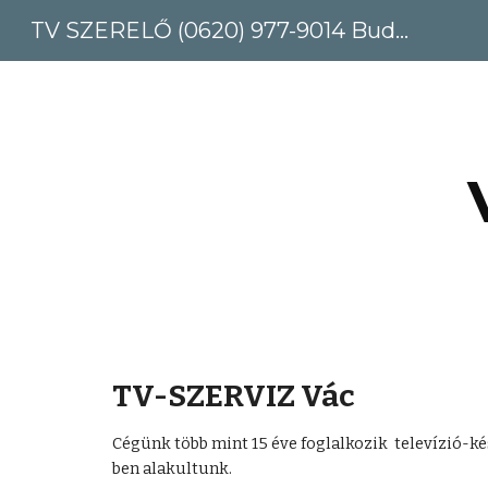
TV SZERELŐ (0620) 977-9014 Budapest, Pest megye
Sk
TV-SZERVIZ Vác 
Cégünk több mint 15 éve foglalkozik  televízió-ké
ben alakultunk.