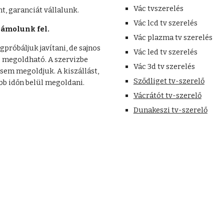
Vác tvszerelés
t, garanciát vállalunk. 
Vác lcd tv szerelés
ámolunk fel. 
Vác plazma tv szerelés
próbáljuk javítani, de sajnos 
Vác led tv szerelés
 megoldható. A szervizbe 
Vác 3d tv szerelés
esem megoldjuk. A kiszállást, 
Sződliget tv-szerelő
ebb időn belül megoldani. 
Vácrátót tv-szerelő
Dunakeszi tv-szerelő