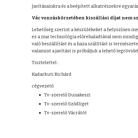
Javításainkra és a beépített alkatrészekre egyarán
Vác vonzáskörzetében kiszállási díjat nem sz
Lehetőség szerint a készülékeket a helyszínen meg
ez a mai technológia előrehaladtával nem mindig
való beszállítást és a haza szállítást is természet
valamint a javítást is próbáljuk a lehető legrövid
Tisztelettel : 
Kadarkuti Richárd
cégvezető
Tv-szerelő Dunakeszi
Tv-szerelő Sződliget
Tv-szerelő Vácrátót