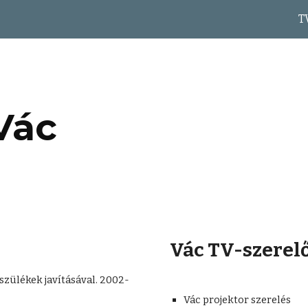
T
ip to main content
Skip to navigat
Vác
Vác TV-szerel
szülékek javításával. 2002-
Vác projektor szerelés