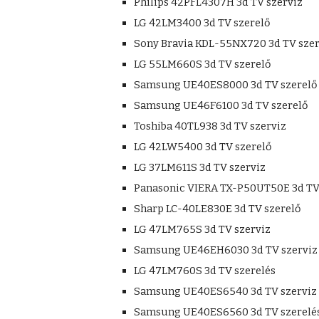
Philips 42PFL4307H 3d TV szerviz
LG 42LM3400 3d TV szerelő
Sony Bravia KDL-55NX720 3d TV szer
LG 55LM660S 3d TV szerelő
Samsung UE40ES8000 3d TV szerelő
Samsung UE46F6100 3d TV szerelő
Toshiba 40TL938 3d TV szerviz
LG 42LW5400 3d TV szerelő
LG 37LM611S 3d TV szerviz
Panasonic VIERA TX-P50UT50E 3d TV
Sharp LC-40LE830E 3d TV szerelő
LG 47LM765S 3d TV szerviz
Samsung UE46EH6030 3d TV szerviz
LG 47LM760S 3d TV szerelés
Samsung UE40ES6540 3d TV szerviz
Samsung UE40ES6560 3d TV szerelé