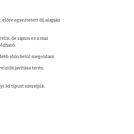
előre egyeztetett díj alapján 
lni, de sajnos ez a mai 
ldható.
debb időn belül megoldani.
íziók javítása terén. 
i 3d típust szereljük.