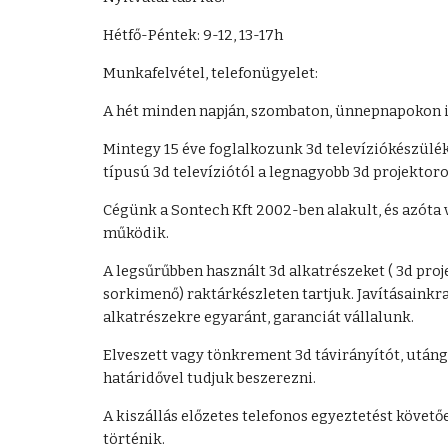
Hétfő-Péntek: 9-12, 13-17h
Munkafelvétel, telefonügyelet:
A hét minden napján, szombaton, ünnepnapokon i
Mintegy 15 éve foglalkozunk 3d televíziókészülék
típusú 3d televíziótól a legnagyobb 3d projektoro
Cégünk a Sontech Kft 2002-ben alakult, és azóta 
működik.
A legsűrűbben használt 3d alkatrészeket ( 3d proje
sorkimenő) raktárkészleten tartjuk. Javításainkra 
alkatrészekre egyaránt, garanciát vállalunk.
Elveszett vagy tönkrement 3d távirányítót, utángy
határidővel tudjuk beszerezni.
A kiszállás előzetes telefonos egyeztetést követő
történik.