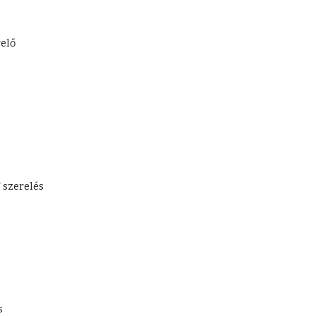
elő
 szerelés
s