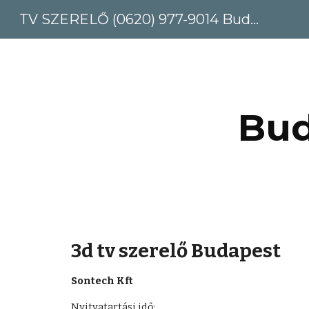
TV SZERELŐ (0620) 977-9014 Budapest, Pest megye
Sk
Bud
3d tv szerelő Budapest
Sontech Kft
Nyitvatartási idő: