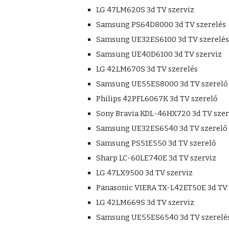
LG 47LM620S 3d TV szerviz
Samsung PS64D8000 3d TV szerelés
Samsung UE32ES6100 3d TV szerelé
Samsung UE40D6100 3d TV szerviz
LG 42LM670S 3d TV szerelés
Samsung UE55ES8000 3d TV szerelő
Philips 42PFL6067K 3d TV szerelő
Sony Bravia KDL-46HX720 3d TV szer
Samsung UE32ES6540 3d TV szerelő
Samsung PS51E550 3d TV szerelő
Sharp LC-60LE740E 3d TV szerviz
LG 47LX9500 3d TV szerviz
Panasonic VIERA TX-L42ET50E 3d TV 
LG 42LM669S 3d TV szerviz
Samsung UE55ES6540 3d TV szerelé