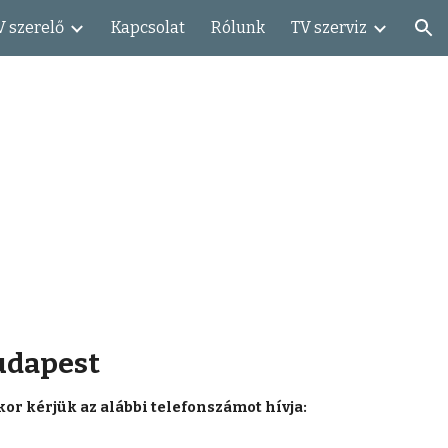
V szerelő
Kapcsolat
Rólunk
TV szerviz
ion
Budapest
or kérjük az alábbi telefonszámot hívja: