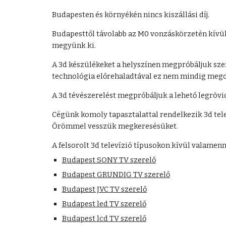
Budapesten és környékén nincs kiszállási díj.
Budapesttől távolabb az M0 vonzáskörzetén kívül, 
megyünk ki.
A 3d készülékeket a helyszínen megpróbáljuk szere
technológia előrehaladtával ez nem mindig mego
A 3d tévészerelést megpróbáljuk a lehető legrövi
Cégünk komoly tapasztalattal rendelkezik 3d telev
Örömmel vesszük megkeresésüket.
A felsorolt 3d televízió típusokon kívül valamenny
Budapest SONY TV szerelő
Budapest GRUNDIG TV szerelő
Budapest JVC TV szerelő
Budapest led TV szerelő
Budapest lcd TV szerelő