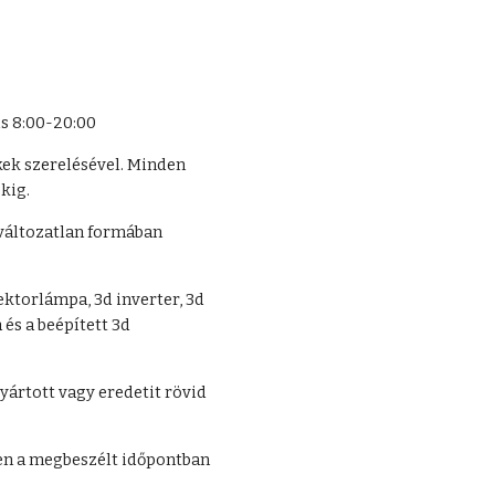
s 8:00-20:00
ek szerelésével. Minden 
kig.
változatlan formában 
ktorlámpa, 3d inverter, 3d 
és a beépített 3d 
ártott vagy eredetit rövid 
en a megbeszélt időpontban 