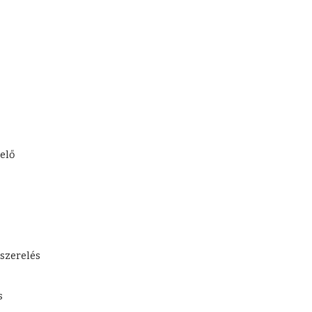
s
elő
szerelés
s