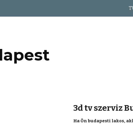
T
ip to main content
Skip to navigat
apest
3d tv szerviz 
Ha Ön budapesti lakos, akk