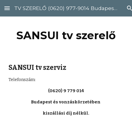
TV SZERELŐ (0620) 977-9014 Budapest, Pest megye
Skip to main content
Skip to navigation
SANSUI tv szerelő
SANSUI tv szerviz
Telefonszám: 
(0620) 9 779 014
Budapest és vonzáskörzetében 
kiszállási díj nélkül.