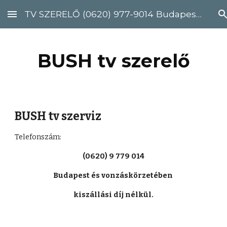
TV SZERELŐ (0620) 977-9014 Budapest, Pest megye
Skip to main content
Skip to navigation
BUSH tv szerelő
BUSH tv szerviz
Telefonszám: 
(0620) 9 779 014
Budapest és vonzáskörzetében 
kiszállási díj nélkül.