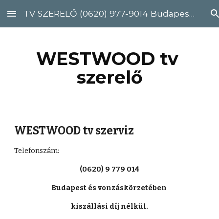
TV SZERELŐ (0620) 977-9014 Budapest, Pest megye
Skip to main content
Skip to navigation
WESTWOOD tv 
szerelő
WESTWOOD tv szerviz
Telefonszám: 
(0620) 9 779 014
Budapest és vonzáskörzetében 
kiszállási díj nélkül.