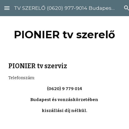
TV SZERELŐ (0620) 977-9014 Budapest, Pest megye
Skip to main content
Skip to navigation
PIONIER tv szerelő
PIONIER tv szerviz
Telefonszám: 
(0620) 9 779 014
Budapest és vonzáskörzetében 
kiszállási díj nélkül.