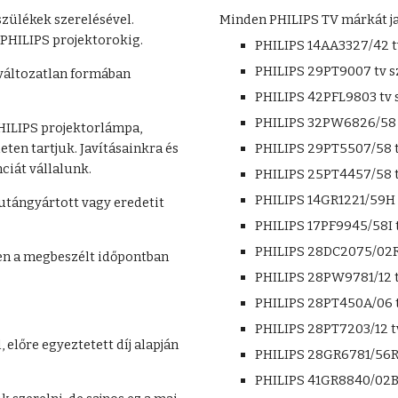
zülékek szerelésével. 
Minden PHILIPS TV márkát jav
 PHILIPS projektorokig.
PHILIPS 14AA3327/42 t
PHILIPS 29PT9007 tv s
változatlan formában 
PHILIPS 42PFL9803 tv 
PHILIPS 32PW6826/58 t
HILIPS projektorlámpa, 
ten tartjuk. Javításainkra és 
PHILIPS 29PT5507/58 t
ciát vállalunk.
PHILIPS 25PT4457/58 t
PHILIPS 14GR1221/59H 
utángyártott vagy eredetit 
PHILIPS 17PF9945/58I t
PHILIPS 28DC2075/02R 
en a megbeszélt időpontban 
PHILIPS 28PW9781/12 t
PHILIPS 28PT450A/06 t
PHILIPS 28PT7203/12 t
előre egyeztetett díj alapján 
PHILIPS 28GR6781/56R 
PHILIPS 41GR8840/02B 