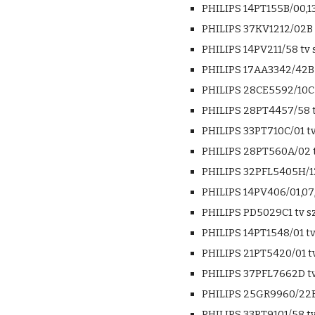
PHILIPS 14PT155B/00,13
PHILIPS 37KV1212/02B 
PHILIPS 14PV211/58 tv 
PHILIPS 17AA3342/42B 
PHILIPS 28CE5592/10C 
PHILIPS 28PT4457/58 t
PHILIPS 33PT710C/01 tv
PHILIPS 28PT560A/02 t
PHILIPS 32PFL5405H/12
PHILIPS 14PV406/01,07,
PHILIPS PD5029C1 tv s
PHILIPS 14PT1548/01 tv
PHILIPS 21PT5420/01 tv
PHILIPS 37PFL7662D tv
PHILIPS 25GR9960/22B 
PHILIPS 33PT9101/58 tv