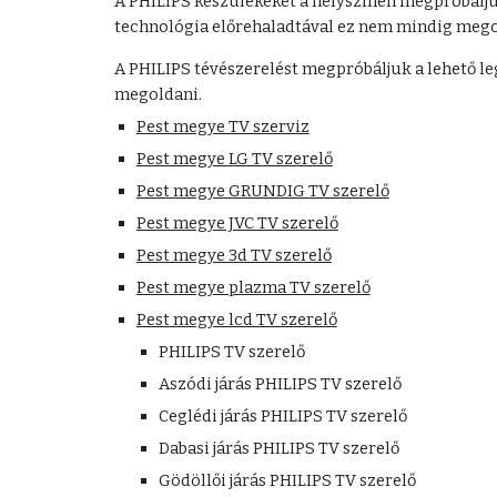
A PHILIPS készülékeket a helyszínen megpróbáljuk 
technológia előrehaladtával ez nem mindig mego
A PHILIPS tévészerelést megpróbáljuk a lehető leg
megoldani.
Pest megye TV szerviz
Pest megye LG TV szerelő
Pest megye GRUNDIG TV szerelő
Pest megye JVC TV szerelő
Pest megye 3d TV szerelő
Pest megye plazma TV szerelő
Pest megye lcd TV szerelő
PHILIPS TV szerelő
Aszódi járás PHILIPS TV szerelő
Ceglédi járás PHILIPS TV szerelő
Dabasi járás PHILIPS TV szerelő
Gödöllői járás PHILIPS TV szerelő