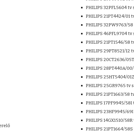
PHILIPS 32PFL5604 tv 
PHILIPS 21PT4424/01 tv
PHILIPS 32PW9763/58 t
PHILIPS 46PFL9704 tv 
PHILIPS 21PT1546/58 tv
PHILIPS 29PT8521/12 tv
PHILIPS 20CT2636/05T 
PHILIPS 28PT440A/00/0
PHILIPS 25HT5404/01Z 
PHILIPS 25GR9765 tv s
PHILIPS 21PT1663/58 tv
PHILIPS 17PF9945/58I t
PHILIPS 23HF9945/69I 
PHILIPS 14GX1510/58R t
erelő
PHILIPS 21PT1664/58S 