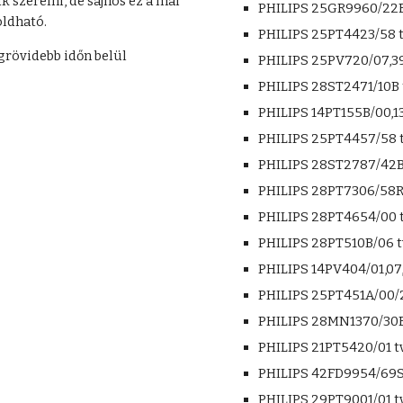
szerelni, de sajnos ez a mai 
PHILIPS 25GR9960/22B 
ldható.
PHILIPS 25PT4423/58 t
rövidebb időn belül 
PHILIPS 25PV720/07,39
PHILIPS 28ST2471/10B 
PHILIPS 14PT155B/00,13
PHILIPS 25PT4457/58 t
PHILIPS 28ST2787/42B 
PHILIPS 28PT7306/58R 
PHILIPS 28PT4654/00 t
PHILIPS 28PT510B/06 t
PHILIPS 14PV404/01,07,
PHILIPS 25PT451A/00/2
PHILIPS 28MN1370/30B 
PHILIPS 21PT5420/01 tv
PHILIPS 42FD9954/69S 
PHILIPS 29PT9001/01 tv