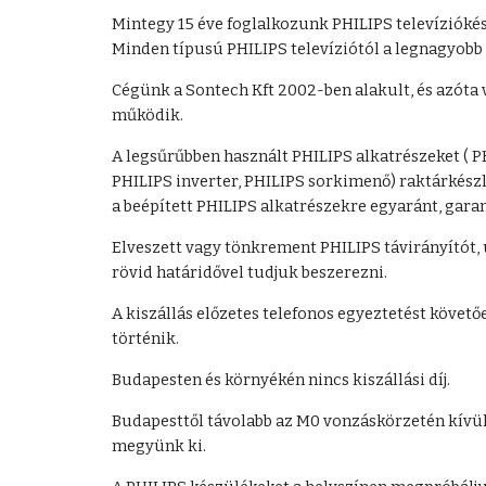
Mintegy 15 éve foglalkozunk PHILIPS televíziókés
Minden típusú PHILIPS televíziótól a legnagyobb
Cégünk a Sontech Kft 2002-ben alakult, és azóta 
működik.
A legsűrűbben használt PHILIPS alkatrészeket ( P
PHILIPS inverter, PHILIPS sorkimenő) raktárkészle
a beépített PHILIPS alkatrészekre egyaránt, garan
Elveszett vagy tönkrement PHILIPS távirányítót, 
rövid határidővel tudjuk beszerezni.
A kiszállás előzetes telefonos egyeztetést követő
történik.
Budapesten és környékén nincs kiszállási díj.
Budapesttől távolabb az M0 vonzáskörzetén kívül, 
megyünk ki.