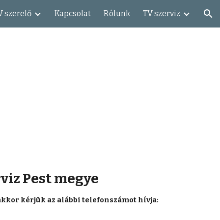
V szerelő
Kapcsolat
Rólunk
TV szerviz
ion
rviz Pest megye
kkor kérjük az alábbi telefonszámot hívja: