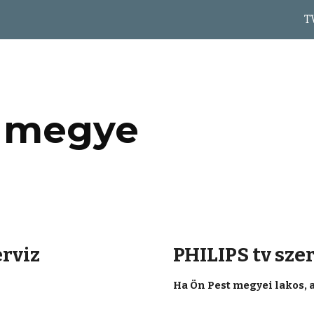
T
ip to main content
Skip to navigat
 megye
erviz
PHILIPS tv sze
Ha Ön Pest megyei lakos, a