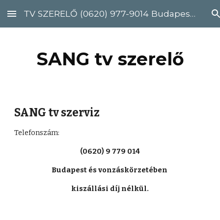
TV SZERELŐ (0620) 977-9014 Budapest, Pest megye
Skip to main content
Skip to navigation
SANG tv szerelő
SANG tv szerviz
Telefonszám: 
(0620) 9 779 014
Budapest és vonzáskörzetében 
kiszállási díj nélkül.