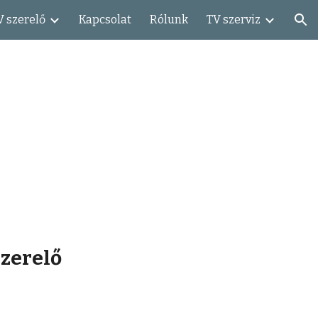
V szerelő
Kapcsolat
Rólunk
TV szerviz
ion
zerelő