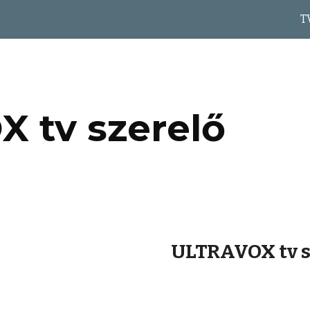
T
ip to main content
Skip to navigat
 tv szerelő
ULTRAVOX tv s