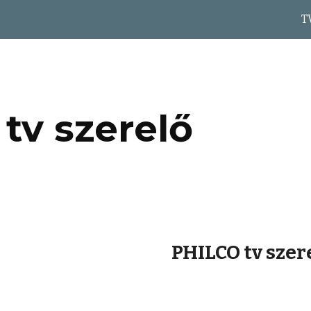
T
ip to main content
Skip to navigat
tv szerelő
PHILCO tv szer