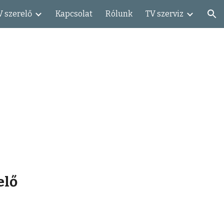
V szerelő
Kapcsolat
Rólunk
TV szerviz
ion
elő