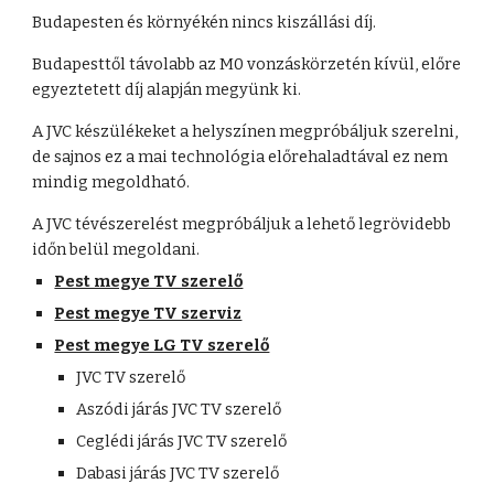
Budapesten és környékén nincs kiszállási díj.
Budapesttől távolabb az M0 vonzáskörzetén kívül, előre 
egyeztetett díj alapján megyünk ki.
A JVC készülékeket a helyszínen megpróbáljuk szerelni, 
de sajnos ez a mai technológia előrehaladtával ez nem 
mindig megoldható.
A JVC tévészerelést megpróbáljuk a lehető legrövidebb 
időn belül megoldani.
Pest megye TV szerelő
Pest megye TV szerviz
Pest megye LG TV szerelő
JVC TV szerelő
Aszódi járás JVC TV szerelő
Ceglédi járás JVC TV szerelő
Dabasi járás JVC TV szerelő