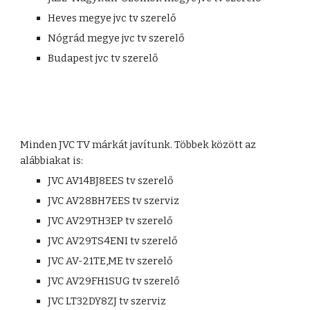
Heves megye jvc tv szerelő
Nógrád megye jvc tv szerelő
Budapest jvc tv szerelő
Minden JVC TV márkát javítunk. Többek között az 
alábbiakat is:
JVC AV14BJ8EES tv szerelő
JVC AV28BH7EES tv szerviz
JVC AV29TH3EP tv szerelő
JVC AV29TS4ENI tv szerelő
JVC AV-21TE,ME tv szerelő
JVC AV29FH1SUG tv szerelő
JVC LT32DY8ZJ tv szerviz