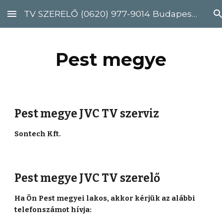
TV SZERELŐ (0620) 977-9014 Budapest, Pest megye
Skip to main content
Skip to navigation
Pest megye
Pest megye JVC TV szerviz
Sontech Kft.
Pest megye JVC TV szerelő
Ha Ön Pest megyei lakos, akkor kérjük az alábbi 
telefonszámot hívja: