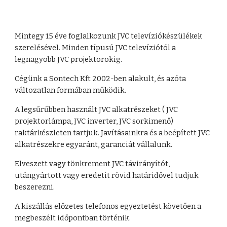
Mintegy 15 éve foglalkozunk JVC televíziókészülékek 
szerelésével. Minden típusú JVC televíziótól a 
legnagyobb JVC projektorokig.
Cégünk a Sontech Kft 2002-ben alakult, és azóta 
változatlan formában működik.
A legsűrűbben használt JVC alkatrészeket ( JVC 
projektorlámpa, JVC inverter, JVC sorkimenő) 
raktárkészleten tartjuk. Javításainkra és a beépített JVC 
alkatrészekre egyaránt, garanciát vállalunk.
Elveszett vagy tönkrement JVC távirányítót, 
utángyártott vagy eredetit rövid határidővel tudjuk 
beszerezni.
A kiszállás előzetes telefonos egyeztetést követően a 
megbeszélt időpontban történik.