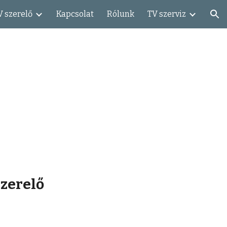
V szerelő
Kapcsolat
Rólunk
TV szerviz
ion
zerelő