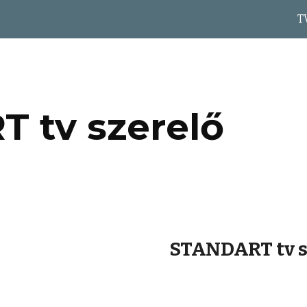
T
ip to main content
Skip to navigat
 tv szerelő
STANDART tv s