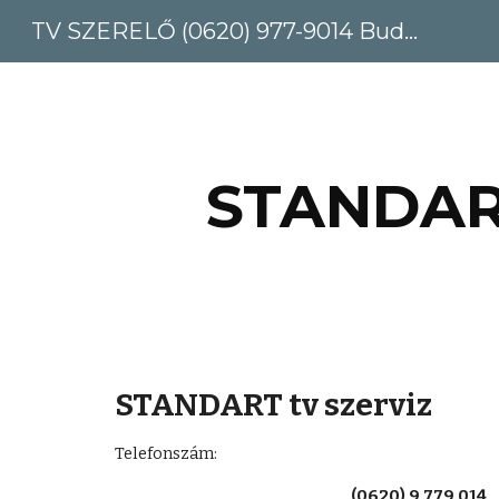
TV SZERELŐ (0620) 977-9014 Budapest, Pest megye
Sk
STANDART
STANDART tv szerviz
Telefonszám: 
(0620) 9 779 014