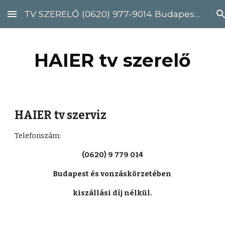
TV SZERELŐ (0620) 977-9014 Budapest, Pest megye
Skip to main content
Skip to navigation
HAIER tv szerelő
HAIER tv szerviz
Telefonszám: 
(0620) 9 779 014
Budapest és vonzáskörzetében 
kiszállási díj nélkül.